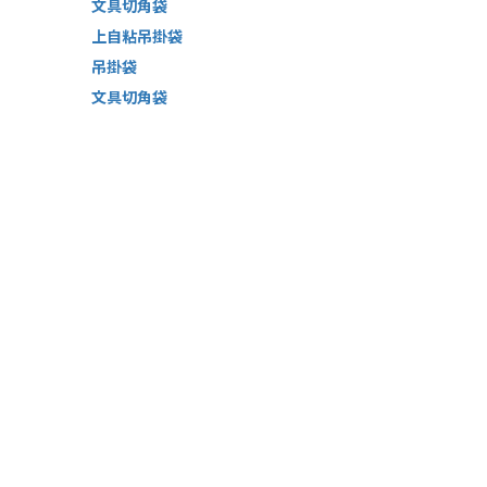
文具切角袋
上自粘吊掛袋
吊掛袋
文具切角袋