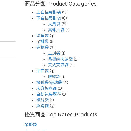
商品分類 Product Categories
上自粘吊掛袋
(3)
下自粘吊掛袋
(8)
文具袋
(6)
真珠片袋
(1)
切角袋
(4)
吊掛袋
(6)
夾鍊袋
(3)
三封袋
(1)
易撕線夾鍊袋
(1)
美式夾鍊袋
(1)
平口袋
(4)
眼鏡袋
(1)
快遞袋/破壞袋
(2)
未分類商品
(1)
自動包裝膜卷
(1)
螺絲袋
(1)
魚鈎袋
(3)
優質商品 Top Rated Products
吊掛袋